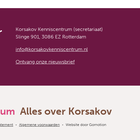
r
Korsakov Kenniscentrum (secretariaat)
Slinge 901, 3086 EZ Rotterdam
info@korsakovkenniscentrum.nl
Ontvang onze nieuwsbrief
rum
Alles over Korsakov
tatement
Algemene voorwaarden
Website door
Gomotion