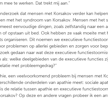
 mee te werken. Dat trekt mij aan.”
onderzoek dat mensen met Korsakov verder kan helpen
sen met het syndroom van Korsakov. Mensen met het 
est eenvoudige dingen, zoals zelfstandig naar een act
en of opstaan uit bed. Ook hebben ze vaak moeite met
iets organiseren. Dit noemen we executieve functiestoo
or problemen op allerlei gebieden en zorgen voor bepe
erzoek gedaan naar wat deze executieve functiestoornis
n als: welke deelgebieden van de executieve functies z
relatie met probleemgedrag?”
thie, een veelvoorkomend probleem bij mensen met Kor
 verschillende onderdelen van apathie meet: sociale apa
is de relatie tussen apathie en executieve functiestoor
 Korsakov? Op deze en andere vragen probeer ik een an