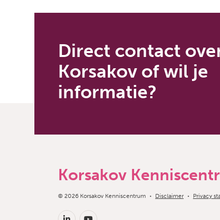
Direct contact ove
Korsakov of wil je
informatie?
Korsakov Kenniscent
Copyright navigation
© 2026 Korsakov Kenniscentrum
Disclaimer
Privacy s