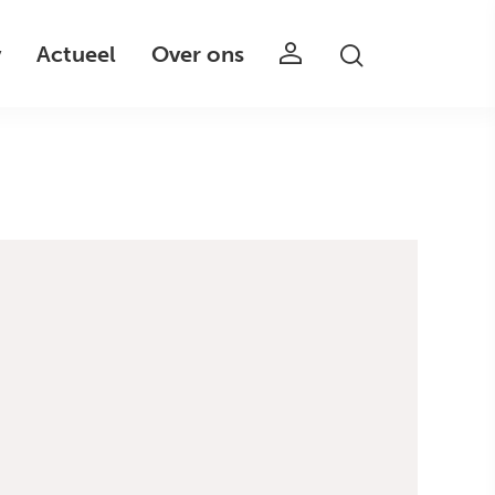
v
Actueel
Over ons