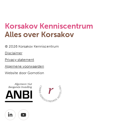
Korsakov Kenniscentrum
Alles over Korsakov
Copyright navigation
© 2026 Korsakov Kenniscentrum
Disclaimer
Privacy statement
Algemene voorwaarden
Website door
Gomotion