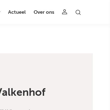
v
Actueel
Over ons
Valkenhof