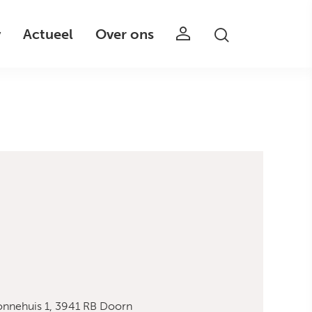
v
Actueel
Over ons
onnehuis 1, 3941 RB Doorn