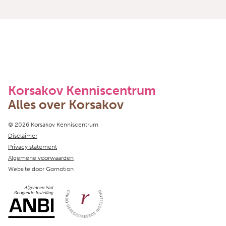
Korsakov Kenniscentrum
Alles over Korsakov
Copyright navigation
© 2026 Korsakov Kenniscentrum
Disclaimer
Privacy statement
Algemene voorwaarden
Website door
Gomotion