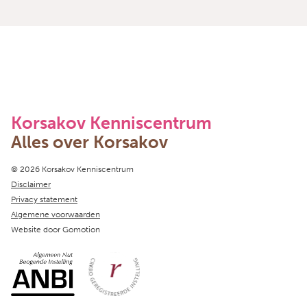
Korsakov Kenniscentrum
Alles over Korsakov
Copyright navigation
© 2026 Korsakov Kenniscentrum
Disclaimer
Privacy statement
Algemene voorwaarden
Website door
Gomotion