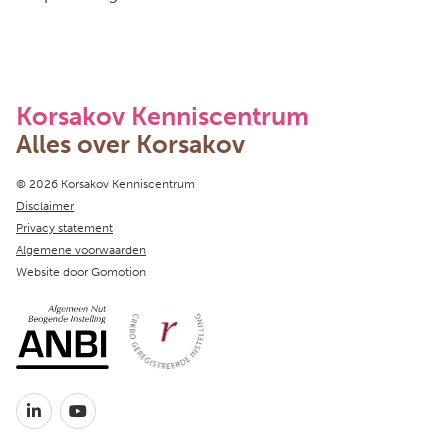
Korsakov Kenniscentrum
Alles over Korsakov
Copyright navigation
© 2026 Korsakov Kenniscentrum
Disclaimer
Privacy statement
Algemene voorwaarden
Website door
Gomotion