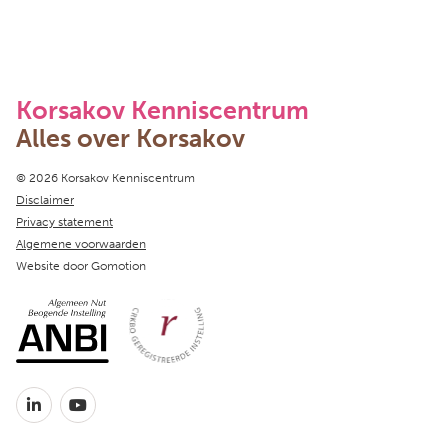
Korsakov Kenniscentrum
Alles over Korsakov
Copyright navigation
© 2026 Korsakov Kenniscentrum
Disclaimer
Privacy statement
Algemene voorwaarden
Website door
Gomotion