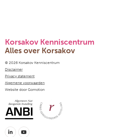
Korsakov Kenniscentrum
Alles over Korsakov
Copyright navigation
© 2026 Korsakov Kenniscentrum
Disclaimer
Privacy statement
Algemene voorwaarden
Website door
Gomotion