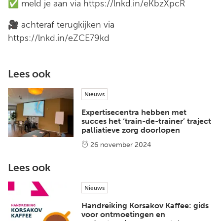
✅ meld je aan via https://lnkd.in/eKbzXpcR
🎥 achteraf terugkijken via
https://lnkd.in/eZCE79kd
Lees ook
Nieuws
Expertisecentra hebben met
succes het ‘train-de-trainer’ traject
palliatieve zorg doorlopen
26 november 2024
Lees ook
Nieuws
Handreiking Korsakov Kaffee: gids
voor ontmoetingen en