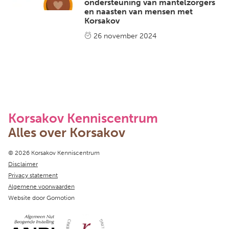
ondersteuning van mantelzorgers
en naasten van mensen met
Korsakov
26 november 2024
Korsakov Kenniscentrum
Alles over Korsakov
Copyright navigation
© 2026 Korsakov Kenniscentrum
Disclaimer
Privacy statement
Algemene voorwaarden
Website door
Gomotion