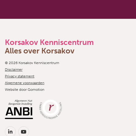
Korsakov Kenniscentrum
Alles over Korsakov
Copyright navigation
© 2026 Korsakov Kenniscentrum
Disclaimer
Privacy statement
Algemene voorwaarden
Website door
Gomotion