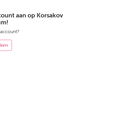
count aan op Korsakov
um!
 account?
aken