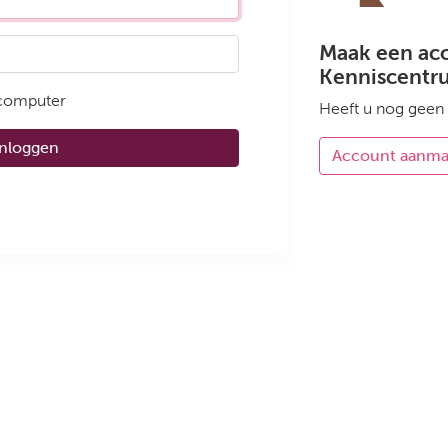
Maak een ac
Kenniscentr
 computer
Heeft u nog geen
Inloggen
Account aanm