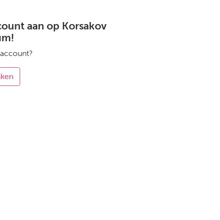
count aan op Korsakov
um!
 account?
aken