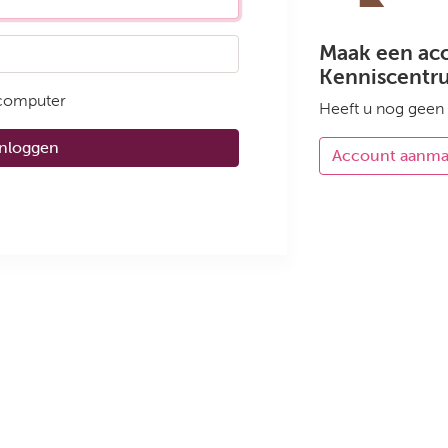
Maak een ac
Kenniscentr
 computer
Heeft u nog geen
Inloggen
Account aanm